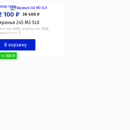
2 100 ₽
36 400 ₽
иранья 245 М3 SLХ
ина мм:
2450
ширина мм:
1300
,
,
щность л.с:
3
В корзину
-4 300 ₽