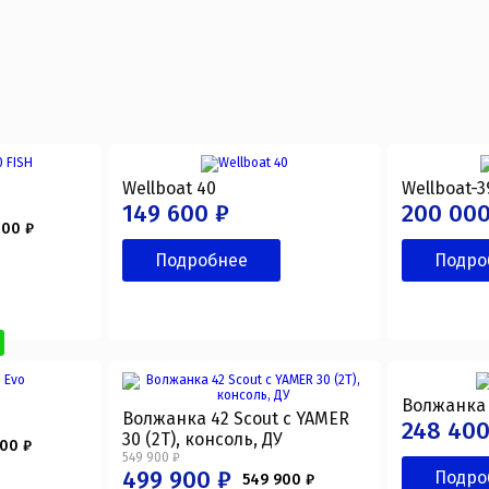
H
Wellboat 40
Wellboat-3
149 600 ₽
200 000
000 ₽
Подробнее
Подро
Волжанка
Волжанка 42 Scout с YAMER
248 400
30 (2T), консоль, ДУ
000 ₽
549 900 ₽
499 900 ₽
Подро
549 900 ₽