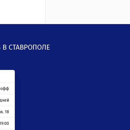
 В СТАВРОПОЛЕ
озофф
 дней
я, 18
19:00