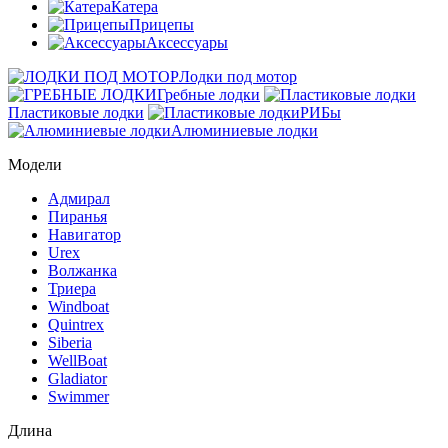
Катера
Прицепы
Аксессуары
Лодки под мотор
Гребные лодки
Пластиковые лодки
РИБы
Алюминиевые лодки
Модели
Адмирал
Пиранья
Навигатор
Urex
Волжанка
Триера
Windboat
Quintrex
Siberia
WellBoat
Gladiator
Swimmer
Длина