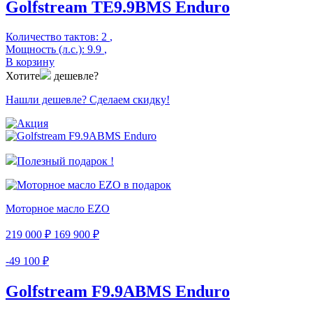
Golfstream TE9.9BMS Enduro
Количество тактов:
2
,
Мощность (л.с.):
9.9
,
В корзину
Хотите
дешевле?
Нашли дешевле? Сделаем скидку!
Полезный подарок !
Моторное масло EZO
219 000 ₽
169 900 ₽
-49 100 ₽
Golfstream F9.9ABMS Enduro