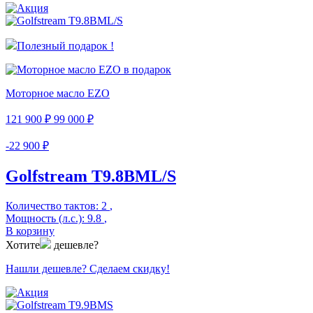
Полезный подарок !
Моторное масло EZO
121 900 ₽
99 000 ₽
-22 900 ₽
Golfstream Т9.8ВМL/S
Количество тактов:
2
,
Мощность (л.с.):
9.8
,
В корзину
Хотите
дешевле?
Нашли дешевле? Сделаем скидку!