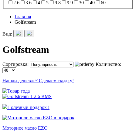
2.6
3.6
4
5
9.8
9.9
30
40
60
Главная
Golfstream
Вид:
Golfstream
Сортировка:
Количество:
Нашли дешевле? Сделаем скидку!
Полезный подарок !
Моторное масло EZO